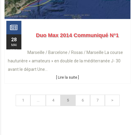
Duo Max 2014 Communiqué N°1
28
MAI
2014
Marseille / Barcelone / Rosas / Marseille La course
hauturière « amateurs » en double de la méditerranée J- 30
avant le départ Une...
[ Lire la suite ]
1
...
4
5
6
7
>