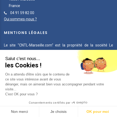
France
04 91 59 82 00
Qui sommes-nous ?
MENTIONS LÉGALES
Le site "CNTL-Marseille.com" est la propriété de la société Le
Cercle Nautique & Touristique du Lacydon et a été réalisé et géré
par la société Net Invaders.
Salut c'est nous...
les Cookies !
On a attendu d'être sûrs que le contenu de
ce site vous intéresse avant de vous
TRAITEMENT DES DONNÉES
MENTIONS LEGALES
déranger, mais on aimerait bien vous accompagner pendant votre
POLICE COOKIES
CONSENTEMENT COOKIES
visite...
C'est OK pour vous ?
© 2026 - CNTL MARSEILLE - TOUS DROITS RÉSERVÉS - RÉALISÉ PAR
NET
INVADERS
Consentements certifiés par
Non merci
Je choisis
OK pour moi