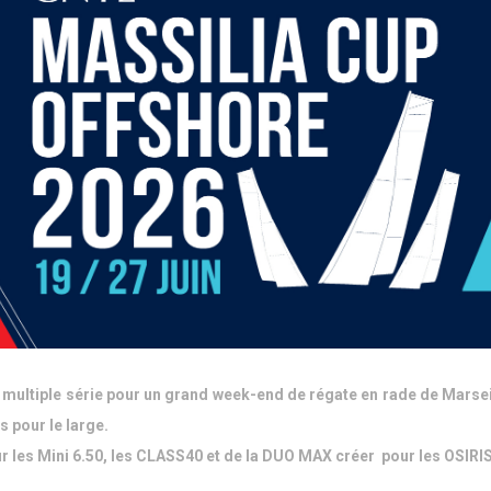
e de multiple série pour un grand week-end de régate en rade de Mar
s pour le large.
ur les Mini 6.50, les CLASS40 et de la DUO MAX créer pour les OSIRI