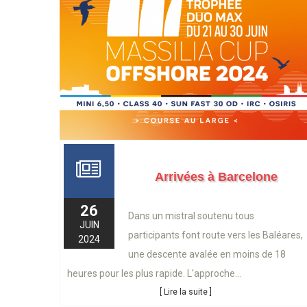
Arrivées à Barcelone
26
Dans un mistral soutenu tous
JUIN
participants font route vers les Baléares,
2024
une descente avalée en moins de 18
heures pour les plus rapide. L'approche...
[ Lire la suite ]