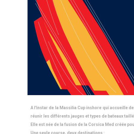
A l'instar de la Massilia Cup inshore qui accueill
réunir les différents jauges et types de bateaux taillé
Elle est née de la fusion de la Corsica Med créée po
Une seule course, deux destinations :