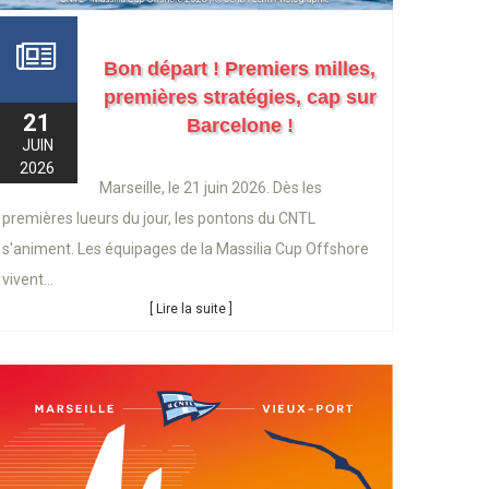
Bon départ ! Premiers milles,
premières stratégies, cap sur
21
Barcelone !
JUIN
2026
Marseille, le 21 juin 2026. Dès les
premières lueurs du jour, les pontons du CNTL
s'animent. Les équipages de la Massilia Cup Offshore
vivent...
[ Lire la suite ]