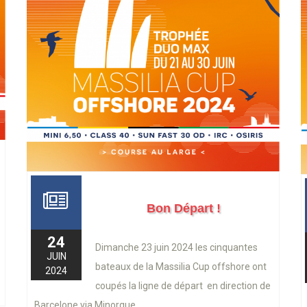
Bon Départ !
24
Dimanche 23 juin 2024 les cinquantes
JUIN
bateaux de la Massilia Cup offshore ont
2024
coupés la ligne de départ en direction de
Barcelone via Minorque....