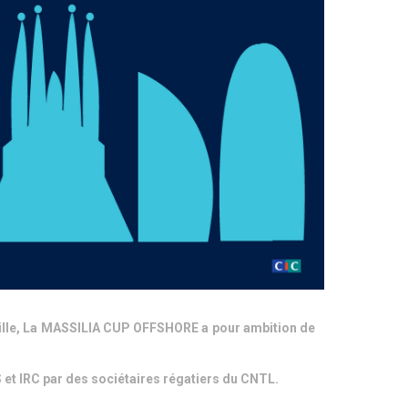
seille, La MASSILIA CUP OFFSHORE a pour ambition de
S et IRC par des sociétaires régatiers du CNTL.