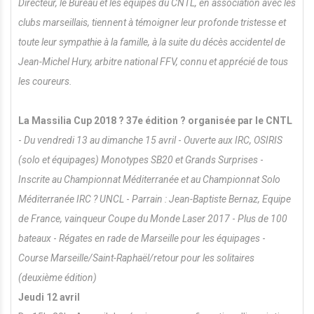
Directeur, le Bureau et les équipes du CNTL, en association avec les
clubs marseillais, tiennent à témoigner leur profonde tristesse et
toute leur sympathie à la famille, à la suite du décès accidentel de
Jean-Michel Hury, arbitre national FFV, connu et apprécié de tous
les coureurs.
La Massilia Cup 2018 ? 37e édition ? organisée par le CNTL
-
Du vendredi 13 au dimanche 15 avril
-
Ouverte aux IRC, OSIRIS
(solo et équipages) Monotypes SB20 et Grands Surprises
-
Inscrite au Championnat Méditerranée et au Championnat Solo
Méditerranée IRC ? UNCL
-
Parrain : Jean-Baptiste Bernaz, Equipe
de France, vainqueur Coupe du Monde Laser 2017
-
Plus de 100
bateaux
-
Régates en rade de Marseille pour les équipages
-
Course Marseille/Saint-Raphaël/retour pour les solitaires
(deuxième édition)
Jeudi 12 avril