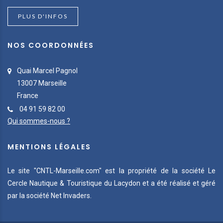
PLUS D'INFOS
NOS COORDONNÉES
Quai Marcel Pagnol
13007 Marseille
France
04 91 59 82 00
Qui sommes-nous ?
MENTIONS LÉGALES
Le site "CNTL-Marseille.com" est la propriété de la société Le
Cercle Nautique & Touristique du Lacydon et a été réalisé et géré
par la société Net Invaders.
est nous...
ookies !