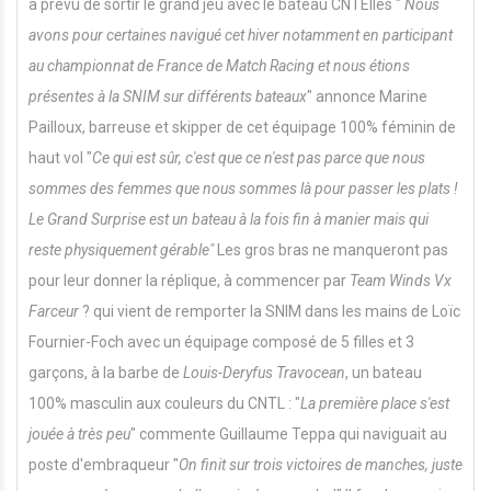
a prévu de sortir le grand jeu avec le bateau CNTElles "
Nous
avons pour certaines navigué cet hiver notamment en participant
au championnat de France de Match Racing et nous étions
présentes à la SNIM sur différents bateaux
" annonce Marine
Pailloux, barreuse et skipper de cet équipage 100% féminin de
haut vol "
Ce qui est sûr, c'est que ce n'est pas parce que nous
sommes des femmes que nous sommes là pour passer les plats !
Le Grand Surprise est un bateau à la fois fin à manier mais qui
reste physiquement gérable"
Les gros bras ne manqueront pas
pour leur donner la réplique, à commencer par
Team Winds Vx
Farceur
? qui vient de remporter la SNIM dans les mains de Loïc
Fournier-Foch avec un équipage composé de 5 filles et 3
garçons, à la barbe de
Louis-Deryfus Travocean
, un bateau
100% masculin aux couleurs du CNTL : "
La première place s'est
jouée à très peu
" commente Guillaume Teppa qui naviguait au
poste d'embraqueur "
On finit sur trois victoires de manches, juste