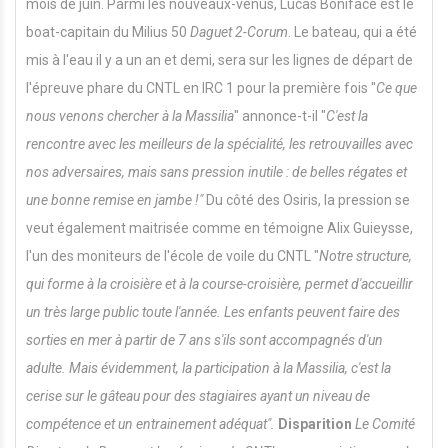
mois de juin. Parmi les nouveaux-venus, Lucas Boniface est le
boat-capitain du Milius 50
Daguet 2-Corum
. Le bateau, qui a été
mis à l'eau il y a un an et demi, sera sur les lignes de départ de
l'épreuve phare du CNTL en IRC 1 pour la première fois "
Ce que
nous venons chercher à la Massilia
" annonce-t-il "
C'est
la
rencontre avec les meilleurs de la spécialité, les retrouvailles avec
nos adversaires, mais sans pression inutile : de belles régates et
une bonne remise en jambe !"
Du côté des Osiris, la pression se
veut également maitrisée comme en témoigne Alix Guieysse,
l'un des moniteurs de l'école de voile du CNTL "
Notre structure,
qui forme à la croisière et à la course-croisière, permet d'accueillir
un très large public toute l'année. Les enfants peuvent faire des
sorties en mer à partir de 7 ans s'ils sont accompagnés d'un
adulte. Mais évidemment, la participation à la Massilia, c'est la
cerise sur le gâteau pour des stagiaires ayant un niveau de
compétence et un entrainement adéquat".
Disparition
Le Comité