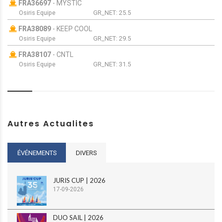
FRA36697
-
MYSTIC
Osiris Equipe
GR_NET:
25.5
FRA38089
-
KEEP COOL
Osiris Equipe
GR_NET:
29.5
FRA38107
-
CNTL
Osiris Equipe
GR_NET:
31.5
FRA42087
-
BALDO
Osiris Equipe
GR_NET:
19.5
FRA44608
-
Hathor 5
Osiris Equipe
GR_NET:
27
Autres Actualites
FRA76F2
-
VARENNE
Osiris Equipe
GR_NET:
29.6
ÉVÉNEMENTS
DIVERS
FRA773 j8
-
J.Net
Osiris Equipe
GR_NET:
7
JURIS CUP | 2026
17-09-2026
DUO SAIL | 2026