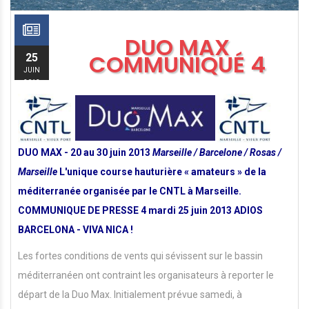
DUO MAX
COMMUNIQUÉ 4
25
JUIN
2013
DU
O MAX - 20 au 30 juin 2013
Marseille / Barcelone / Rosas /
Marseille
L
'unique course hauturière « amateurs » de la
méditerranée organisée par le CNTL à Marseille.
C
OMM
UN
I
Q
U
E DE PRESSE 4 mardi 25 juin 2013
ADIO
S
BARCELONA - VIVA NICA !
Les fortes conditions de vents qui sévissent sur le bassin
méditerranéen ont contraint les organisateurs à reporter le
départ de la Duo Max. Initialement prévue samedi, à