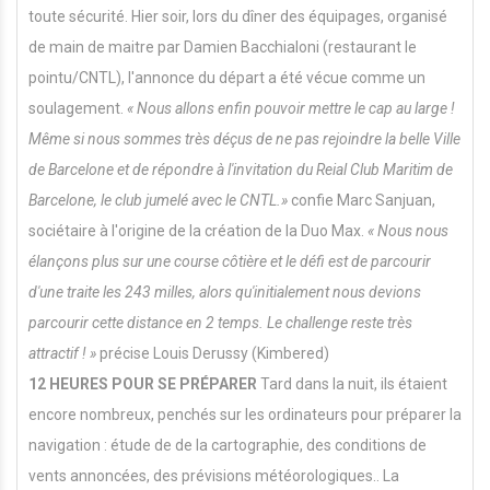
toute sécurité. Hier soir, lors du dîner des équipages, organisé
de main de maitre par Damien Bacchialoni (restaurant le
pointu/CNTL), l'annonce du départ a été vécue comme un
soulagement.
« Nous allons enfin pouvoir mettre le cap au large !
Même si nous sommes très déçus de ne pas rejoindre la belle Ville
de Barcelone et de répondre à l'invitation du Reial Club Maritim de
Barcelone, le club jumelé avec le CNTL.»
confie Marc Sanjuan,
sociétaire à l'origine de la création de la Duo Max.
« Nous nous
élançons plus sur une course côtière et le défi est de parcourir
d'une traite les 243 milles, alors
qu
'i
n
iti
a
l
e
m
en
t nous devions
parcourir cette distance en 2 temps. Le challenge reste très
attractif ! »
précise Louis Derussy (Kimbered)
1
2 HEURES POUR SE PRÉPARER
Tard dans la nuit, ils étaient
encore nombreux, penchés sur les ordinateurs pour préparer la
navigation : étude de de la cartographie, des conditions de
vents annoncées, des prévisions météorologiques.. La