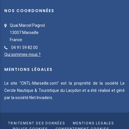
NOS COORDONNÉES
Quai Marcel Pagnol
13007 Marseille
France
04 91 59 82 00
Qui sommes-nous ?
MENTIONS LÉGALES
Le site "CNTL-Marseille.com" est la propriété de la société Le
Cercle Nautique & Touristique du Lacydon et a été réalisé et géré
par la société Net Invaders.
Salut c'est nous...
les Cookies !
On a attendu d'être sûrs que le contenu de
ce site vous intéresse avant de vous
TRAITEMENT DES DONNÉES
MENTIONS LEGALES
déranger, mais on aimerait bien vous accompagner pendant votre
POLICE COOKIES
CONSENTEMENT COOKIES