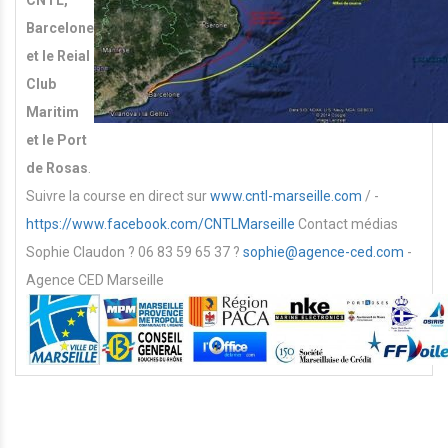
Barcelone
et le Reial
Club
Maritim
et le Port
de Rosas
.
Suivre la course en direct sur
www.cntl-marseille.com
/ -
https://www.facebook.com/CNTLMarseille
Contact médias
Sophie Claudon ? 06 83 59 65 37 ?
sophie@agence-ced.com
-
Agence CED Marseille