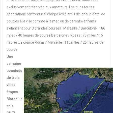
exclusivement réservée aux amateurs. Les duos toutes
générations confondues, composés d'amis de longue date, de
couples à la ville comme à la mer, ou de parents/enfants
s'élancent pour 3 grandes courses : Marseille / Barcelone : 186
miles / 40 heures de course Barcelone / Rosas : 78 miles / 15
heures de course Rosas / Marseille : 115 miles / 25 heures de
course
Une
semaine
ponctuée
de trois
villes
étapes :
Marseille
et le
CNTL,