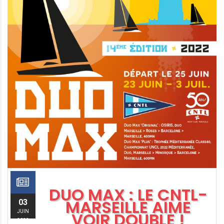
DUO MAX : LE CNTL-
MARSEILLE AIME
03
JUIN
VOIR DOUBLE !
2022