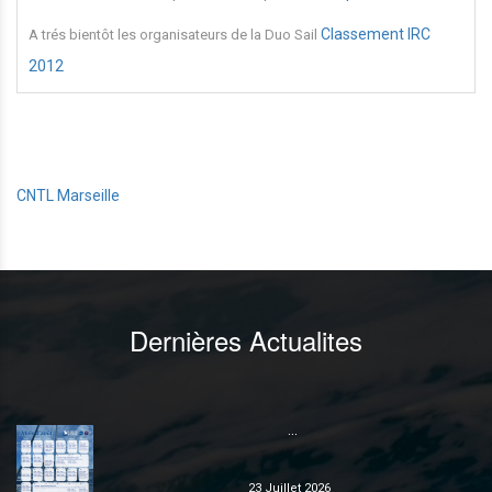
Classement IRC
A trés bientôt
les organisateurs de la Duo Sail
2012
CNTL Marseille
Dernières Actualites
...
23 Juillet 2026