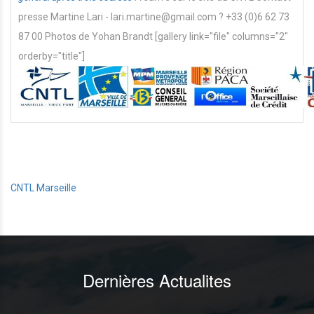
presse Martine Lari - lari.martine@gmail.com ? +33 (0)6 62 73
87 00 Photos de Yohan Brandt [gallery link="file" columns="2"
orderby="title"]
CNTL Marseille
Dernières Actualites