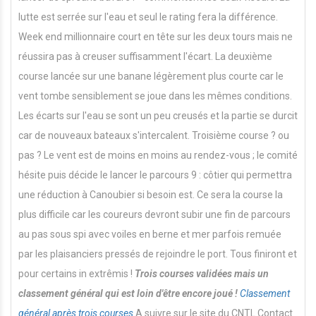
lutte est serrée sur l'eau et seul le rating fera la différence.
Week end millionnaire court en tête sur les deux tours mais ne
réussira pas à creuser suffisamment l'écart. La deuxième
course lancée sur une banane légèrement plus courte car le
vent tombe sensiblement se joue dans les mêmes conditions.
Les écarts sur l'eau se sont un peu creusés et la partie se durcit
car de nouveaux bateaux s'intercalent. Troisième course ? ou
pas ? Le vent est de moins en moins au rendez-vous ; le comité
hésite puis décide le lancer le parcours 9 : côtier qui permettra
une réduction à Canoubier si besoin est. Ce sera la course la
plus difficile car les coureurs devront subir une fin de parcours
au pas sous spi avec voiles en berne et mer parfois remuée
par les plaisanciers pressés de rejoindre le port. Tous finiront et
pour certains in extrêmis !
Trois courses validées mais un
classement général qui est loin d'être encore joué !
Classement
général après
trois courses
A suivre sur le site du CNTL Contact