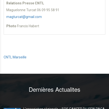
Relations Presse CNTL
Maguelonne Turcat 06 09 95 58 91
magturcat@gmail.com
Photo
Francis Habert
CNTL Marseille
Dernières Actualites