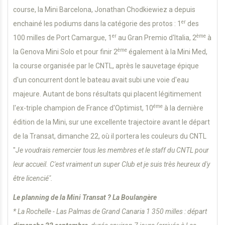
course, la Mini Barcelona, Jonathan Chodkiewiez a depuis
er
enchainé les podiums dans la catégorie des protos : 1
des
er
ème
100 milles de Port Camargue, 1
au Gran Premio d'Italia, 2
à
ème
la Genova Mini Solo et pour finir 2
également à la Mini Med,
la course organisée par le CNTL, après le sauvetage épique
d'un concurrent dont le bateau avait subi une voie d'eau
majeure. Autant de bons résultats qui placent légitimement
éme
l'ex-triple champion de France d'Optimist, 10
à la dernière
édition de la Mini, sur une excellente trajectoire avant le départ
de la Transat, dimanche 22, où il portera les couleurs du CNTL
"
Je voudrais remercier tous les membres et le staff du CNTL pour
leur accueil. C'est vraiment un super Club et je suis très heureux d'y
être licencié".
Le planning de la Mini Transat ? La Boulangère
* La Rochelle - Las Palmas de Grand Canaria 1 350 milles : départ