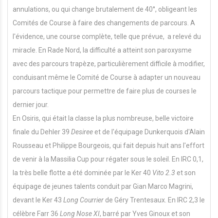
annulations, ou qui change brutalement de 40°, obligeant les
Comités de Course à faire des changements de parcours. A
l'évidence, une course complète, telle que prévue, a relevé du
miracle. En Rade Nord, la difficulté a atteint son paroxysme
avec des parcours trapèze, particulièrement difficile à modifier,
conduisant même le Comité de Course à adapter un nouveau
parcours tactique pour permettre de faire plus de courses le
dernier jour.
En Osiris, qui était la classe la plus nombreuse, belle victoire
finale du Dehler 39
Desiree
et de l'équipage Dunkerquois d'Alain
Rousseau et Philippe Bourgeois, qui fait depuis huit ans l'effort
de venir à la Massilia Cup pour régater sous le soleil. En IRC 0,1,
la très belle flotte a été dominée par le Ker 40
Vito 2.3
et son
équipage de jeunes talents conduit par Gian Marco Magrini,
devant le Ker 43
Long Courrier
de Géry Trentesaux. En IRC 2,3 le
célèbre Farr 36
Long Nose XI
, barré par Yves Ginoux et son