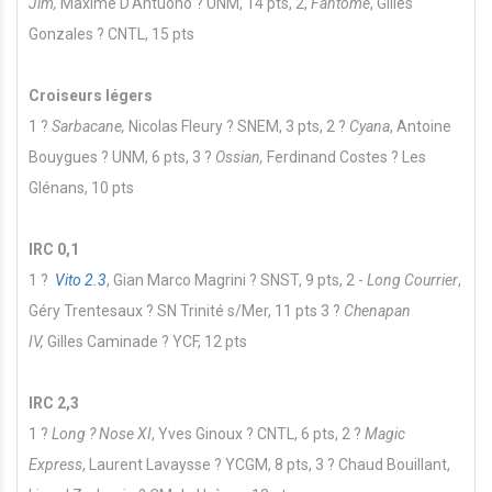
Jim,
Maxime D'Antuono ? UNM, 14 pts, 2,
Fantome
, Gilles
Gonzales ? CNTL, 15 pts
Croiseurs légers
1 ?
Sarbacane,
Nicolas Fleury ? SNEM, 3 pts, 2 ?
Cyana
, Antoine
Bouygues ? UNM, 6 pts, 3 ?
Ossian,
Ferdinand Costes ? Les
Glénans, 10 pts
IRC 0,1
1 ?
Vito 2.3
, Gian Marco Magrini ? SNST, 9 pts, 2 -
Long Courrier
,
Géry Trentesaux ? SN Trinité s/Mer, 11 pts 3 ?
Chenapan
IV,
Gilles Caminade ? YCF, 12 pts
IRC 2,3
1 ?
Long ? Nose XI
, Yves Ginoux ? CNTL, 6 pts, 2 ?
Magic
Express
, Laurent Lavaysse ? YCGM, 8 pts, 3 ? Chaud Bouillant,