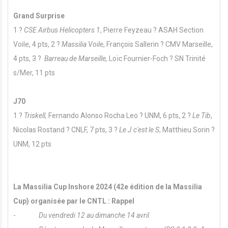
Grand Surprise
1
?
CSE Airbus Helicopters 1
, Pierre Feyzeau ? ASAH Section
Voile, 4 pts
, 2
?
Massilia Voile
, François Sallerin ? CMV Marseille,
4 pts,
3 ?
Barreau de Marseille,
Loïc Fournier-Foch ? SN Trinité
s/Mer, 11 pts
J70
1 ?
Triskell,
Fernando Alonso Rocha Leo ? UNM, 6 pts, 2 ?
Le Tib
,
Nicolas Rostand ? CNLF, 7 pts, 3 ?
Le J c'est le S
, Matthieu Sorin ?
UNM, 12 pts
La Massilia Cup Inshore 2024 (42e édition de la Massilia
Cup) organisée par le CNTL : Rappel
-
Du vendredi 12 au dimanche 14 avril