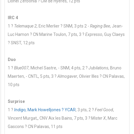
Lionel Zerbonia ? CM de Hyères, 12 pts
IRC 4
1 ?
Telemaque 2,
Eric Merlier ? SNM, 3 pts 2 -
Raging Bee
, Jean-
Luc Hamon ? CN Marine Toulon, 7 pts, 3 ?
Expresso
, Guy Claeys
? SNST, 12 pts
Duo
1 ?
Blue007,
Michel Sastre, - SNM, 4 pts, 2 ?
Jubilations
, Bruno
Maerten, - CNTL, 5 pts, 3 ?
Almogaver
, Olivier Illes ? CN Palavas,
10 pts
Surprise
1 ?
Indigo,
Mark Howelljones ? YCAR
, 3 pts, 2 ?
Feel Good
,
Vincent Murgat,, CNV Aix les Bains, 7 pts, 3
? Mister X
, Marc
Gascons ? CN Palavas, 11 pts