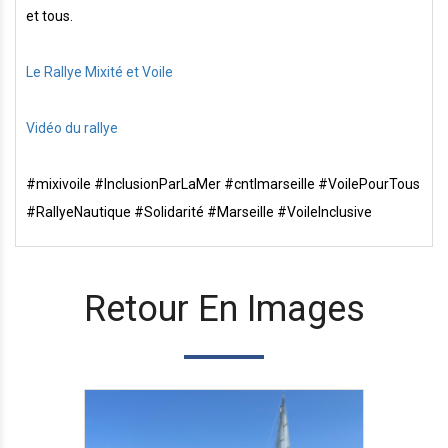
et tous.
Le Rallye Mixité et Voile
Vidéo du rallye
#mixivoile #InclusionParLaMer #cntlmarseille #VoilePourTous
#RallyeNautique #Solidarité #Marseille #VoileInclusive
Retour En Images