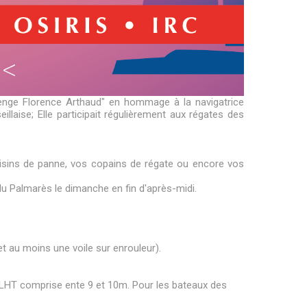
lenge Florence Arthaud" en hommage à la navigatrice
laise; Elle participait régulièrement aux régates des
oisins de panne, vos copains de régate ou encore vos
 du Palmarès le dimanche en fin d'après-midi.
t au moins une voile sur enrouleur).
ne LHT comprise ente 9 et 10m. Pour les bateaux des