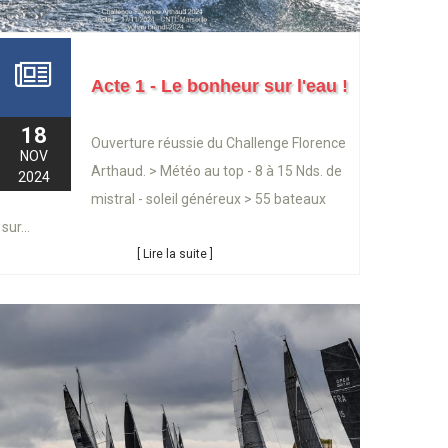
Acte 1 - Le bonheur sur l'eau !
18
Ouverture réussie du Challenge Florence
NOV
Arthaud. > Météo au top - 8 à 15 Nds. de
2024
mistral - soleil généreux > 55 bateaux
sur...
[ Lire la suite ]