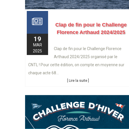
Clap de fin pour le Challenge
Florence Arthaud 2024/2025
19
MAR
Clap de fin pour le Challenge Florence
2025
Arthaud 2024/2025 organisé par le
CNTL ! Pour cette édition, on compte en moyenne sur
chaque acte 68...
[ Lire la suite ]