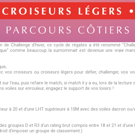
om de Challenge d'hiver, ce cycle de régates a été renommé
"Chal
tique" comme beaucoup la surnommait est devenue une vraie marseil
que,
 vos croiseurs ou croiseurs légers pour défier, challenger, vos v
 l'eau, puis refaire le match, si match il y a eu, lors de la lecture
s voiles sur enrouleur, engagez le support de vos loisirs !
rieur à 20 et d'une LHT supérieure à 10M avec des voiles dacron ou/e
x des groupes D et R3 d'un rating brut compris entre 18 et 21 et d'u
 droit d'imposer un groupe de classement.).