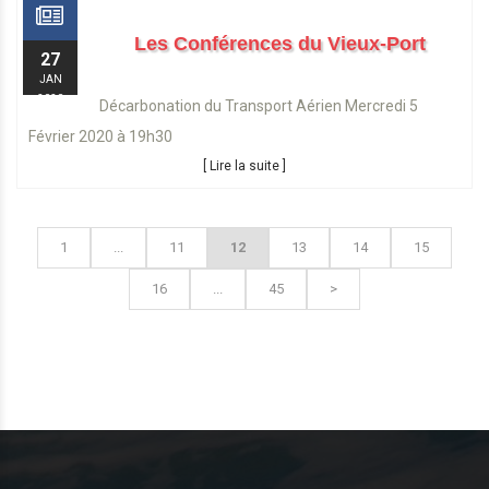
Les Conférences du Vieux-Port
27
JAN
2020
Décarbonation du Transport Aérien Mercredi 5
Février 2020 à 19h30
[ Lire la suite ]
1
...
11
12
13
14
15
16
...
45
>