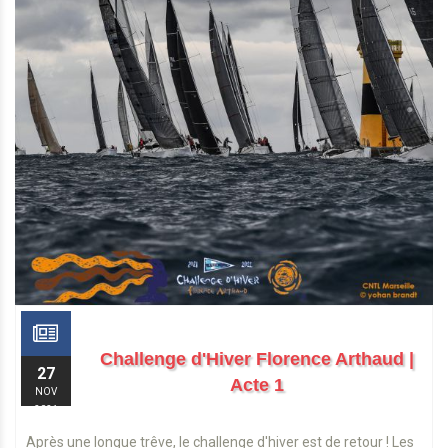
Challenge d'Hiver Florence Arthaud |
27
Acte 1
NOV
2021
Après une longue trêve, le challenge d'hiver est de retour ! Les