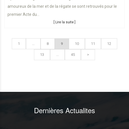
amoureux de la mer et de la régate se sont retrouvés pour le
premier Acte du...
[ Lire la suite ]
1
...
8
9
10
11
12
13
...
45
>
Dernières Actualites